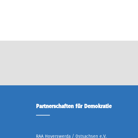
Partnerschaften für Demokratie
RAA Hoyerswerda / Ostsachsen e.V.