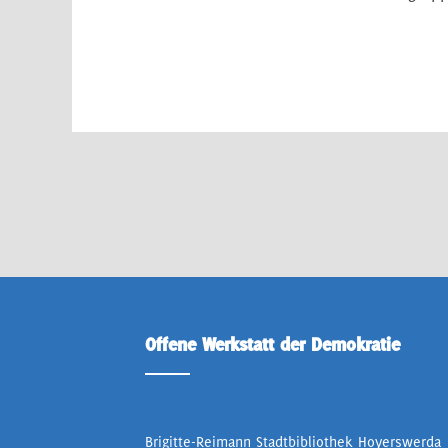
Offene Werkstatt der Demokratie
Brigitte-Reimann Stadtbibliothek Hoyerswerda