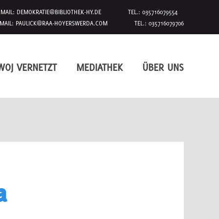
MAIL:
DEMOKRATIE@BIBLIOTHEK-HY.DE
TEL.: 035716079554
MAIL:
PAULICK@RAA-HOYERSWERDA.COM
TEL.: 035716079706
WOJ VERNETZT
MEDIATHEK
ÜBER UNS
a