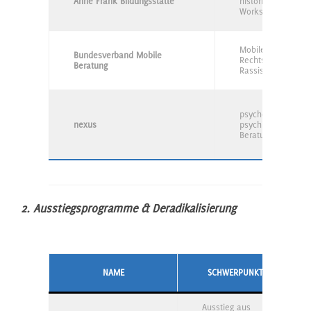
Anne Frank Bildungsstätte
historische Bildung
Workshops für Jug
Mobile Beratung g
Bundesverband Mobile
Rechtsextremismu
Beratung
Rassismus, Antis
psychotherapeutis
nexus
psychiatrisches
Beratungsnetzwer
2. Ausstiegsprogramme & Deradikalisierung
NAME
SCHWERPUNKT
Ausstieg aus