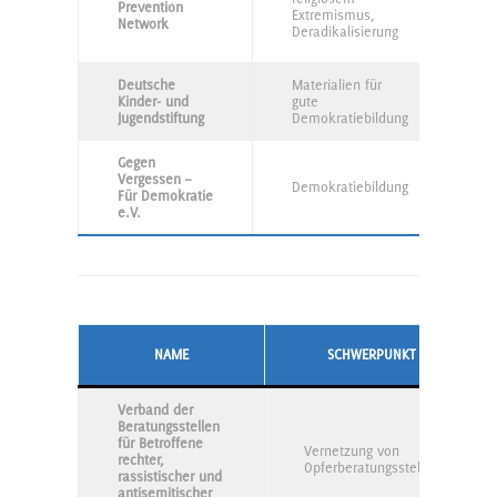
Prevention
S
Extremismus,
Network
B
Deradikalisierung
S
Deutsche
Materialien für
W
Kinder- und
gute
R
Jugendstiftung
Demokratiebildung
u
Gegen
Vergessen –
P
Demokratiebildung
Für Demokratie
B
e.V.
NAME
SCHWERPUNKT
Verband der
Beratungsstellen
für Betroffene
Vernetzung von
rechter,
Opferberatungsstellen
rassistischer und
antisemitischer