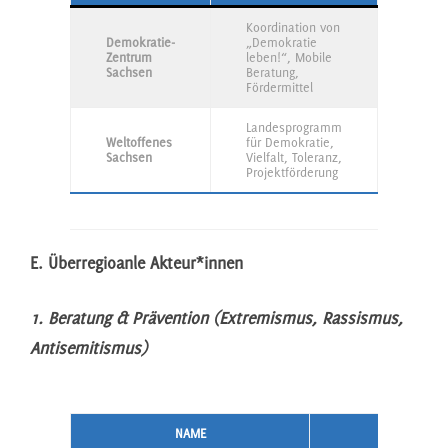
Koordination von
Demokratie-
„Demokratie
Instit
Zentrum
leben!“, Mobile
Komm
Sachsen
Beratung,
Fördermittel
Landesprogramm
Weltoffenes
für Demokratie,
Instit
Sachsen
Vielfalt, Toleranz,
Verei
Projektförderung
E. Überregioanle Akteur*innen
1. Beratung & Prävention (Extremismus, Rassismus,
Antisemitismus)
NAME
SCHWERP