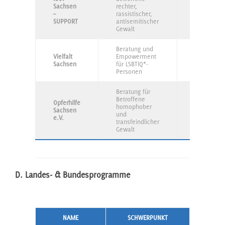
Sachsen
rechter,
Betroffene
–
rassistischer,
Angehörig
SUPPORT
antisemitischer
Gewalt
Beratung und
Vielfalt
Empowerment
LSBTIQ*
Sachsen
für LSBTIQ*-
Personen
Beratung für
Betroffene
Opferhilfe
homophober
Sachsen
Betroffene
und
e.V.
transfeindlicher
Gewalt
D. Landes- & Bundesprogramme
NAME
SCHWERPUNKT
ZIEL