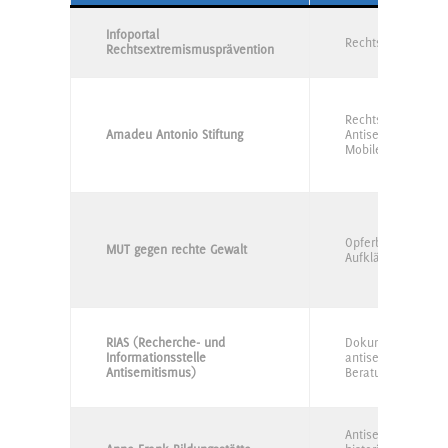
Infoportal
Rechtsextremismu
Rechtsextremismusprävention
Rechtsextremismu
Amadeu Antonio Stiftung
Antisemitismus, R
Mobile Beratung
Opferberatung, Pr
MUT gegen rechte Gewalt
Aufklärung
RIAS (Recherche- und
Dokumentation
Informationsstelle
antisemitischer Vor
Antisemitismus)
Beratung
Antisemitismusprä