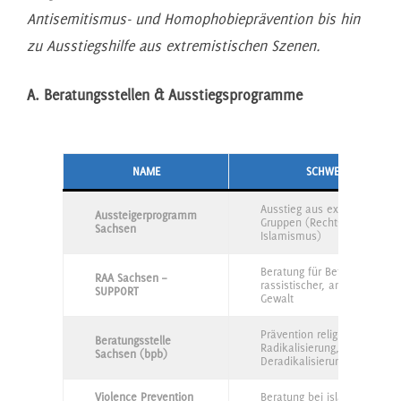
Antisemitismus- und Homophobieprävention bis hin
zu Ausstiegshilfe aus extremistischen Szenen.
A. Beratungsstellen & Ausstiegsprogramme
NAME
SCHWERPUNKT
Ausstieg aus extremistische
Aussteigerprogramm
Gruppen (Rechts-, Links-,
Sachsen
Islamismus)
Beratung für Betroffene rech
RAA Sachsen –
rassistischer, antisemitische
SUPPORT
Gewalt
Prävention religiös motiviert
Beratungsstelle
Radikalisierung,
Sachsen (bpb)
Deradikalisierung
Violence Prevention
Beratung bei islamistischem