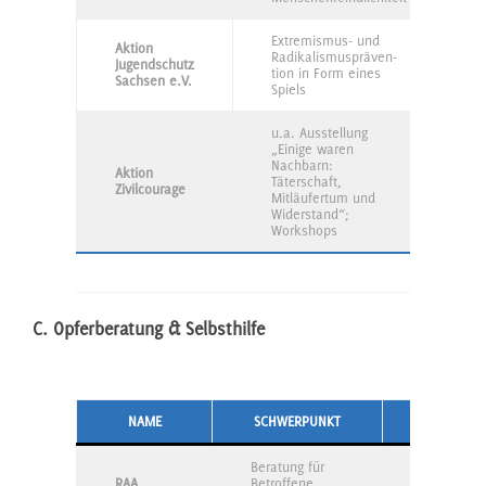
Extremismus- und
Aktion
Radikalismuspräven-
Jugendschutz
tion in Form eines
Sachsen e.V.
Spiels
u.a. Ausstellung
„Einige waren
Nachbarn:
Aktion
Täterschaft,
Zivilcourage
Mitläufertum und
Widerstand“;
Workshops
C. Opferberatung & Selbsthilfe
NAME
SCHWERPUNKT
ZIELGRUPP
Beratung für
RAA
Betroffene