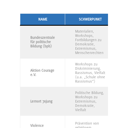
NAME
SCHWERPUNKT
Materialien,
B
Workshops,
Bundeszentrale
A
Fortbildungen zu
für politische
f
Demokratie,
Bildung (bpb)
S
Extremismus,
V
Menschenrechten
Workshops zu
B
Diskriminierung,
N
Aktion Courage
Rassismus, Vielfalt
S
e.V.
(u.a. „Schule ohne
S
Rassismus“)
m
Politische Bildung,
Workshops zu
M
Lernort 7xjung
Extremismus,
a
Demokratie,
(
Vielfalt
B
Prävention von
Violence
A
religiösem