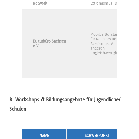
Network
Extremismus, Deradikalisie
Mobiles Beratungsteam (MB
für Rechtsextremismus,
Kulturbüro Sachsen
Rassismus, Antisemitismus
e.V.
anderen
Ungleichwertigkeitsvorstell
B. Workshops & Bildungsangebote für Jugendliche/
Schulen
NAME
SCHWERPUNKT