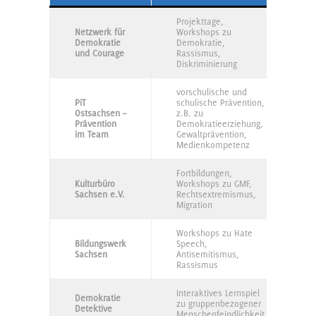
Projekttage,
Netzwerk für
Workshops zu
Demokratie
Demokratie,
und Courage
Rassismus,
Diskriminierung
vorschulische und
PiT
schulische Prävention,
Ostsachsen –
z.B. zu
Prävention
Demokratieerziehung,
im Team
Gewaltprävention,
Medienkompetenz
Fortbildungen,
Kulturbüro
Workshops zu GMF,
Sachsen e.V.
Rechtsextremismus,
Migration
Workshops zu Hate
Bildungswerk
Speech,
Sachsen
Antisemitismus,
Rassismus
Interaktives Lernspiel
Demokratie
zu gruppenbezogener
Detektive
Menschenfeindlichkeit