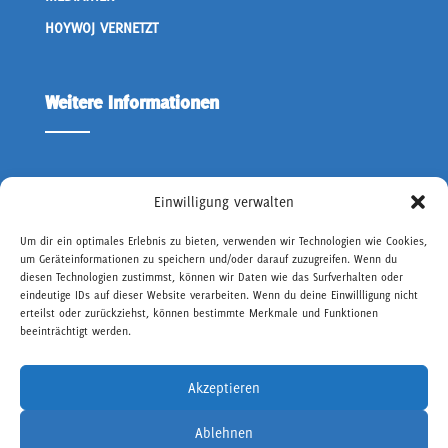
HOYWOJ VERNETZT
Weitere Informationen
ÜBER UNS
Einwilligung verwalten
KONTAKT OWD
Um dir ein optimales Erlebnis zu bieten, verwenden wir Technologien wie Cookies,
um Geräteinformationen zu speichern und/oder darauf zuzugreifen. Wenn du
IMPRESSUM
diesen Technologien zustimmst, können wir Daten wie das Surfverhalten oder
DATENSCHUTZ
eindeutige IDs auf dieser Website verarbeiten. Wenn du deine Einwillligung nicht
erteilst oder zurückziehst, können bestimmte Merkmale und Funktionen
BARRIEREFREIHEIT
beeinträchtigt werden.
Akzeptieren
Ablehnen