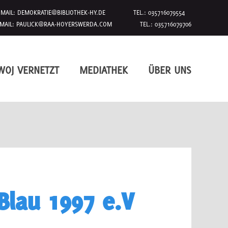
MAIL:
DEMOKRATIE@BIBLIOTHEK-HY.DE
TEL.: 035716079554
MAIL:
PAULICK@RAA-HOYERSWERDA.COM
TEL.: 035716079706
WOJ VERNETZT
MEDIATHEK
ÜBER UNS
Blau 1997 e.V