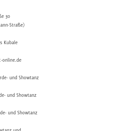
ße 30
Mann-Straße)
s Kubale
-online.de
arde- und Showtanz
arde- und Showtanz
arde- und Showtanz
owtanz und