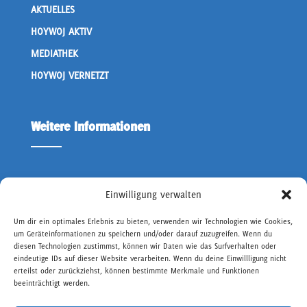
AKTUELLES
HOYWOJ AKTIV
MEDIATHEK
HOYWOJ VERNETZT
Weitere Informationen
ÜBER UNS
Einwilligung verwalten
KONTAKT OWD
Um dir ein optimales Erlebnis zu bieten, verwenden wir Technologien wie Cookies,
um Geräteinformationen zu speichern und/oder darauf zuzugreifen. Wenn du
IMPRESSUM
diesen Technologien zustimmst, können wir Daten wie das Surfverhalten oder
DATENSCHUTZ
eindeutige IDs auf dieser Website verarbeiten. Wenn du deine Einwillligung nicht
erteilst oder zurückziehst, können bestimmte Merkmale und Funktionen
BARRIEREFREIHEIT
beeinträchtigt werden.