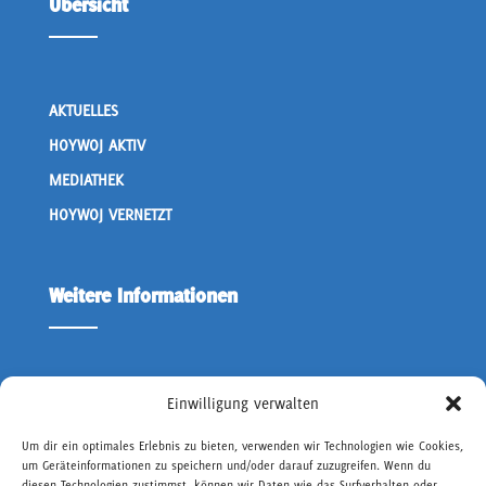
Übersicht
AKTUELLES
HOYWOJ AKTIV
MEDIATHEK
HOYWOJ VERNETZT
Weitere Informationen
ÜBER UNS
Einwilligung verwalten
KONTAKT OWD
Um dir ein optimales Erlebnis zu bieten, verwenden wir Technologien wie Cookies,
um Geräteinformationen zu speichern und/oder darauf zuzugreifen. Wenn du
IMPRESSUM
diesen Technologien zustimmst, können wir Daten wie das Surfverhalten oder