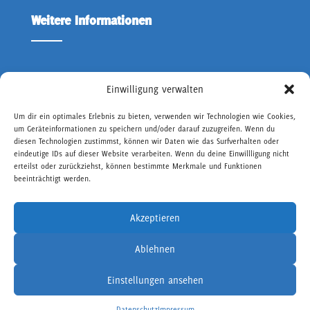
Weitere Informationen
ÜBER UNS
Einwilligung verwalten
KONTAKT OWD
Um dir ein optimales Erlebnis zu bieten, verwenden wir Technologien wie Cookies,
um Geräteinformationen zu speichern und/oder darauf zuzugreifen. Wenn du
IMPRESSUM
diesen Technologien zustimmst, können wir Daten wie das Surfverhalten oder
DATENSCHUTZ
eindeutige IDs auf dieser Website verarbeiten. Wenn du deine Einwillligung nicht
erteilst oder zurückziehst, können bestimmte Merkmale und Funktionen
BARRIEREFREIHEIT
beeinträchtigt werden.
Akzeptieren
Ablehnen
Einstellungen ansehen
© Offene Werkstatt der Demokratie - 2026
DEVELOPED BY
KREEVO GMBH
Datenschutz
Impressum