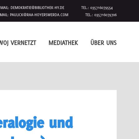
MAIL:
DEMOKRATIE@BIBLIOTHEK-HY.DE
TEL.: 035716079554
MAIL:
PAULICK@RAA-HOYERSWERDA.COM
TEL.: 035716079706
WOJ VERNETZT
MEDIATHEK
ÜBER UNS
eralogie und