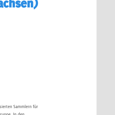
achsen)
ssierten Sammlern für
gruppe. In den