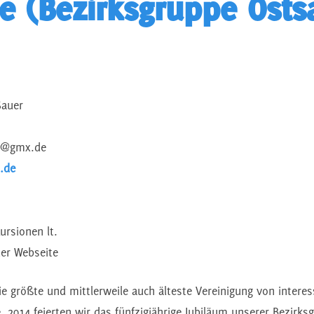
ie (Bezirksgruppe Osts
Sauer
en@gmx.de
.de
ursionen lt.
der Webseite
ie größte und mittlerweile auch älteste Vereinigung von intere
. 2014 feierten wir das fünfzigjährige Jubiläum unserer Bezirks